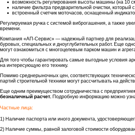
возможность регулирования высоты машины (на 10 см
наличие фильтра предварительной очистки, который 
встроенный счетчик моточасов, оснащенный индикато
Регулируемая ручка с системой виброгашения, а также ув
времени.
Компания «АП-Сервис» — надежный партнер для реализации
буровых, специальных и дноуглубительных работ. Еще одн
могут ознакомиться с многоцелевым парком машин и агрег
Для того чтобы гарантировать самые выгодные условия ар
на интересующую его технику.
Помимо среднерыночных цен, соответствующих техническо
партий строительной техники могут рассчитывать на дейст
Еще одним преимуществом сотрудничества с предприятием
безналичный расчет.
Подробную информацию можно узнат
Частные лица:
1) Наличие паспорта или иного документа, удостоверяющег
2) Наличие суммы, равной залоговой стоимости оборудова