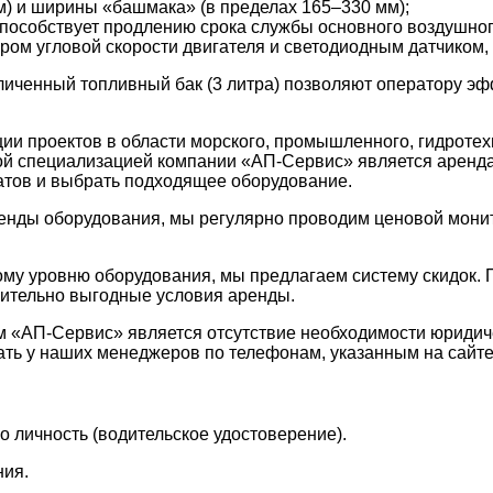
) и ширины «башмака» (в пределах 165–330 мм);
способствует продлению срока службы основного воздушног
ром угловой скорости двигателя и светодиодным датчиком,
еличенный топливный бак (3 литра) позволяют оператору э
 проектов в области морского, промышленного, гидротехн
ой специализацией компании «АП-Сервис» является аренда
атов и выбрать подходящее оборудование.
енды оборудования, мы регулярно проводим ценовой монито
му уровню оборудования, мы предлагаем систему скидок. 
вительно выгодные условия аренды.
 «АП-Сервис» является отсутствие необходимости юридиче
ь у наших менеджеров по телефонам, указанным на сайте
о личность (водительское удостоверение).
ния.