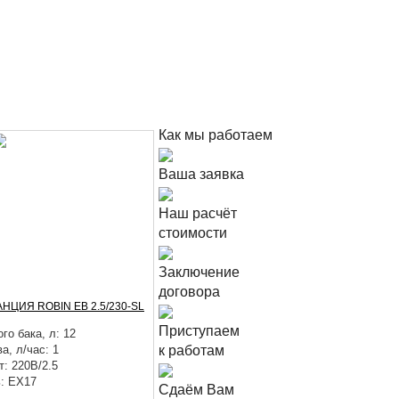
Как мы работаем
Ваша заявка
Наш расчёт
стоимости
Заключение
договора
ЦИЯ ROBIN EB 2.5/230-SL
Приступаем
го бака, л: 12
а, л/час: 1
к работам
: 220В/2.5
: EX17
Сдаём Вам